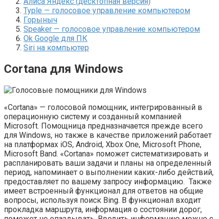
Алиса Яндекс (десктопная версия)
Typle — голосовое управление компьютером
Горыныч
Speaker — голосовое управление компьютером
Ok Google для ПК
Siri на компьютер
Cortana для Windows
«Cortana» — голосовой помощник, интегрированный в
операционную систему и созданный компанией
Microsoft. Помощница предназначается прежде всего
для Windows, но также в качестве приложений работает
на платформах iOS, Android, Xbox One, Microsoft Phone,
Microsoft Band. «Cortana» поможет систематизировать и
распланировать ваши задачи и планы на определенный
период, напоминает о выполнении каких-либо действий,
предоставляет по вашему запросу информацию. Также
имеет встроенный функционал для ответов на общие
вопросы, используя поиск Bing. В функционал входит
прокладка маршрута, информация о состоянии дорог,
поможет не опаздывать. Вводить информацию можно с