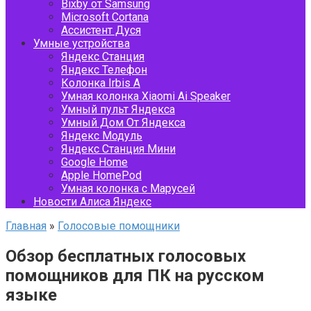
Bixby от Samsung
Microsoft Cortana
Ассистент Дуся
Умные устройства
Яндекс Станция
Яндекс Телефон
Колонка Irbis A
Умная колонка Xiaomi Ai Speaker
Умный пульт Яндекса
Умный Дом От Яндекса
Яндекс Модуль
Яндекс Станция Мини
Google Home
Apple HomePod
Умная колонка с Марусей
Новости Алиса Яндекс
Главная
»
Голосовые помощники
Обзор бесплатных голосовых
помощников для ПК на русском
языке