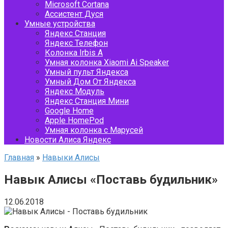
Microsoft Cortana
Ассистент Дуся
Умные устройства
Яндекс Станция
Яндекс Телефон
Колонка Irbis A
Умная колонка Xiaomi Ai Speaker
Умный пульт Яндекса
Умный Дом От Яндекса
Яндекс Модуль
Яндекс Станция Мини
Google Home
Apple HomePod
Умная колонка с Марусей
Новости Алиса Яндекс
Главная
»
Навыки Алисы
Навык Алисы «Поставь будильник»
12.06.2018